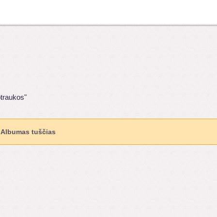
otraukos"
Albumas tuščias