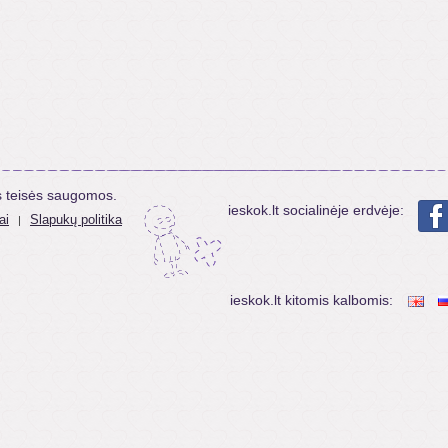
s teisės saugomos.
ieskok.lt socialinėje erdvėje:
ai
Slapukų politika
|
ieskok.lt kitomis kalbomis: